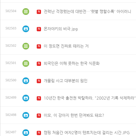
전력난 걱정했는데 대반전…'햇볕 쨍할수록' 아이러니
502504
N
몬자야키의 비극.jpg
502503
N
이 정도면 진짜로 때리는 거
502502
N
외국인은 이해 못하는 한국 식문화
502501
N
개물림 사고 대부분의 원인
502500
N
502499
N
이모, 이 강아지 한번 만져봐도 돼요?
502498
N
캠핑 처음간 여자2명이 텐트치는데 걸리는 시간.JPG
502497
N