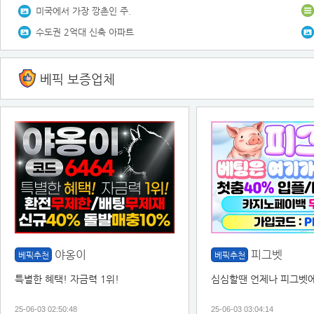
미국에서 가장 깡촌인 주.
수도권 2억대 신축 아파트
베픽 보증업체
야옹이
피그벳
베픽추천
베픽추천
특별한 혜택! 자금력 1위!
심심할땐 언제나 피그벳에
25-06-03 02:50:48
25-06-03 03:04:14