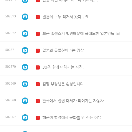
N
결혼식 구두 터져서 왔다구요
502573
N
최근 젤렌스키 발언때문에 극대노한 일본인들.txt
502572
N
일본의 급발진이라는 영상
502571
N
30초 후에 이해가는 사진.
502570
N
컴맹 부장님은 환상입니다
502569
N
한국에서 점점 대세가 되어가는 자동차
502568
N
해군이 함정에서 군화를 안 신는 이유.
502567
N