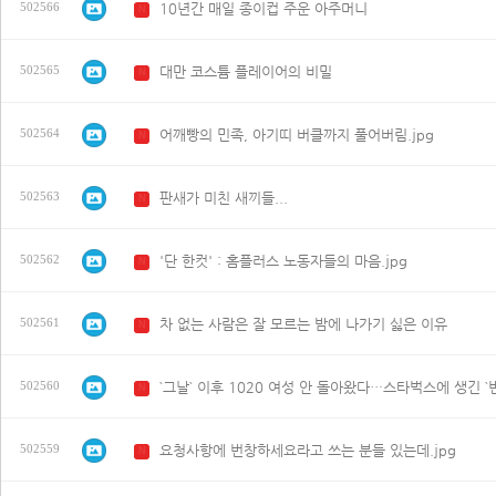
10년간 매일 종이컵 주운 아주머니
502566
N
대만 코스튬 플레이어의 비밀
502565
N
어깨빵의 민족, 아기띠 버클까지 풀어버림.jpg
502564
N
판새가 미친 새끼들...
502563
N
'단 한컷' : 홈플러스 노동자들의 마음.jpg
502562
N
차 없는 사람은 잘 모르는 밤에 나가기 싫은 이유
502561
N
`그날` 이후 1020 여성 안 돌아왔다…스타벅스에 생긴 `
502560
N
요청사항에 번창하세요라고 쓰는 분들 있는데.jpg
502559
N