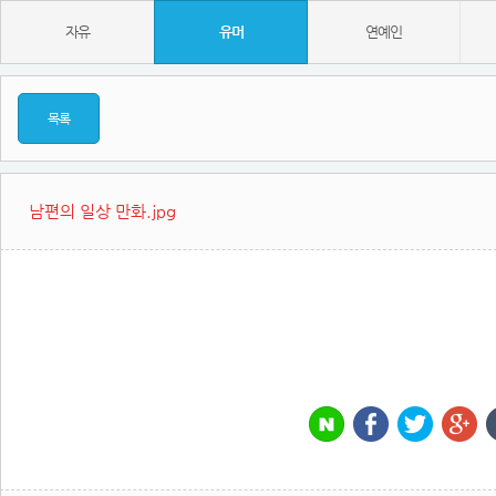
자유
유머
연예인
목록
남편의 일상 만화.jpg