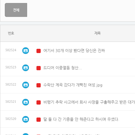
전체
번호
제목
여기서 30개 이상 봤다면 당신은 진짜
502524
N
드디어 이중열돔 청산...
502523
N
수락산 계곡 갔다가 개빡친 여성.jpg
502522
N
비행기 추락 사고에서 회사 사장을 구출해주고 받은 대가
502521
N
딸 둘 다 간 기증을 안 해준다고 하시며 우셨다.
502520
N