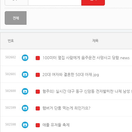
전체
번호
제목
100미터 옆집 사람에게 음주운전 사망사고 당함.news
502602
N
20대 여자와 결혼한 50대 아재.jpg
502601
N
502600
N
햄버거 단품 먹는게 죄인가요?
502599
N
애플 유저들 축제
502598
N