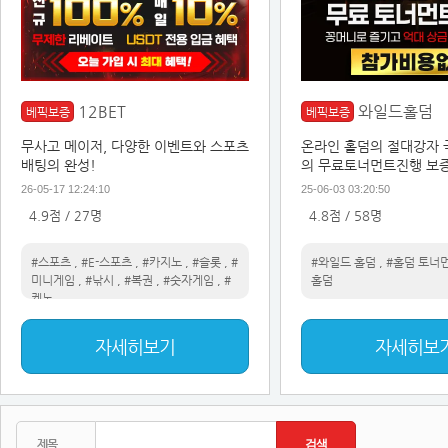
12BET
와일드홀덤
베픽보증
베픽보증
무사고 메이저, 다양한 이벤트와 스포츠
온라인 홀덤의 절대강자 
배팅의 완성!
의 무료토너먼트진행 보증
이트
26-05-17 12:24:10
25-06-03 03:20:50
4.9점 / 27명
4.8점 / 58명
#스포츠
,
#E-스포츠
,
#카지노
,
#슬롯
,
#
#와일드 홀덤
,
#홀덤 토너
미니게임
,
#낚시
,
#복권
,
#숫자게임
,
#
홀덤
케노
자세히보기
자세히보