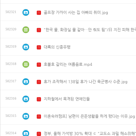
골프장 가까이 사는 집 아빠의 취미.jpg
502321
N
502320
N
대륙의 신종유행
502319
N
호불호 갈리는 여름음료.mp4
502318
N
휴가 조작해서 138일 휴가 나간 육군병사 수준.jpg
502317
N
지하철에서 목격된 연예인들
502316
N
이혼숙려캠프] 남편이 은둔생활을 하게 됐다는 이유.jpg
502315
N
정부, 올해 가석방 30% 확대 ㄷ "교도소 과밀 해소위해
502314
N