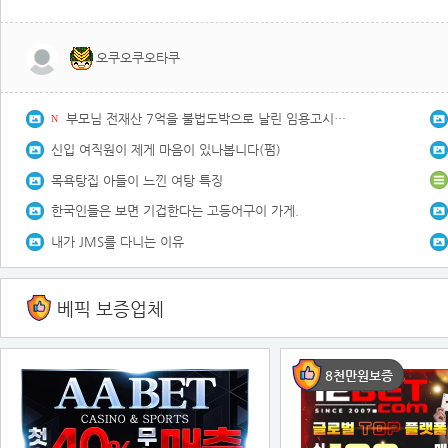
오쿠오쿠오타쿠
부모님 전재산 7억을 불법도박으로 날린 임용고시생딸
N
신입 여직원이 제게 마음이 있나봅니다(펌)
목욕탕집 아들이 느낀 여탕 특징
한국인들은 보면 기겁한다는 고등어구이 가게.
내가 JMS를 다니는 이유
베픽 보증업체
8천만원보증