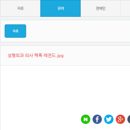
자유
유머
연예인
목록
성형외과 의사 팩폭 레전드.jpg