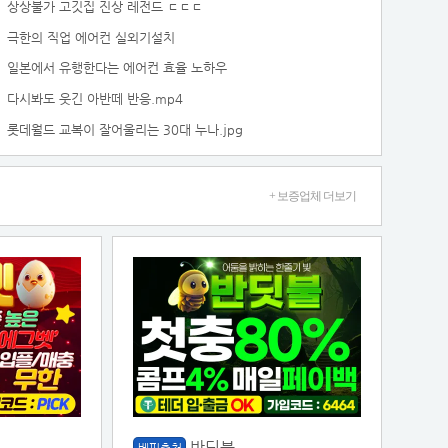
상상불가 고깃집 진상 레전드 ㄷㄷㄷ
극한의 직업 에어컨 실외기설치
일본에서 유행한다는 에어컨 효율 노하우
다시봐도 웃긴 아반떼 반응.mp4
롯데월드 교복이 잘어울리는 30대 누나.jpg
+ 보증업체 더보기
반딧불