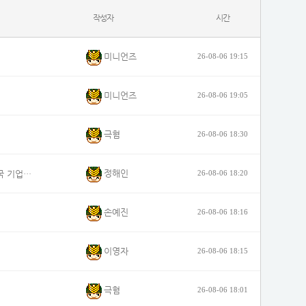
작성자
시간
미니언즈
26-08-06 19:15
미니언즈
26-08-06 19:05
극혐
26-08-06 18:30
정해인
"한국 물, 화장실 물 같아…안 줘도 됨"/日 지진 피해 한국 기업 지원
26-08-06 18:20
손예진
26-08-06 18:16
이영자
26-08-06 18:15
극혐
26-08-06 18:01