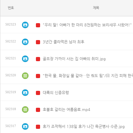
번호
제목
"우리 딸! 아빠가 한 마리 8천원하는 보리새우 사왔어!"
502323
N
3년간 콜라먹은 남자 최후
502322
N
골프장 가까이 사는 집 아빠의 취미.jpg
502321
N
502320
N
대륙의 신종유행
502319
N
호불호 갈리는 여름음료.mp4
502318
N
휴가 조작해서 138일 휴가 나간 육군병사 수준.jpg
502317
N