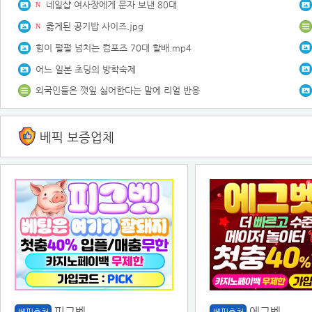
네일샵 여사장에게 문자 보낸 80대
N
옳게된 공기밥 사이즈.jpg
N
힘이 펄펄 넘치는 컴포즈 70대 할배.mp4
어느 일본 초딩의 방학숙제
외국인들은 깻잎 싫어한다는 말에 리얼 반응
베픽 보증업체
피그벳
에그벳