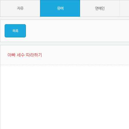
자유
유머
연예인
목록
아빠 세수 따라하기