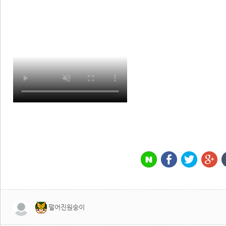
떨어진원숭이