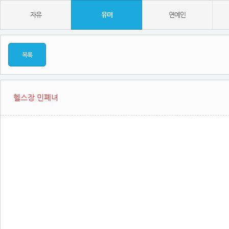
자유
유머
연예인
목록
헬스장 민폐녀