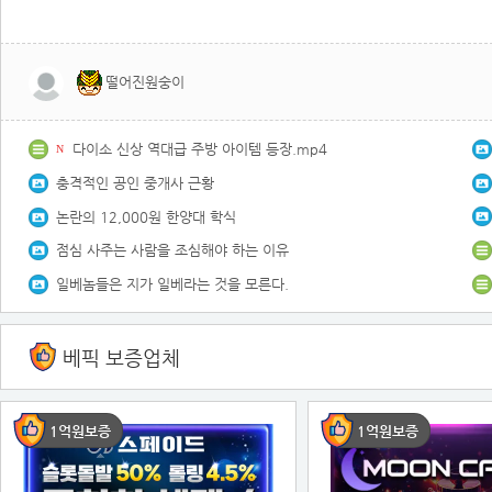
떨어진원숭이
다이소 신상 역대급 주방 아이템 등장.mp4
N
충격적인 공인 중개사 근황
논란의 12,000원 한양대 학식
점심 사주는 사람을 조심해야 하는 이유
일베놈들은 지가 일베라는 것을 모른다.
베픽 보증업체
1억원보증
1억원보증