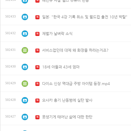
배인규 자살 헬스 유튜버 반응
N
일본: "한국 4강 기록 취소 및 월드컵 출전 10년 박탈"
502433
N
재벌가 날벼락 소식
502432
N
서비스업인데 대체 왜 화장을 하라는거죠?
502431
N
18세 아들과 43세 엄마
502430
N
다이소 신상 역대급 주방 아이템 등장.mp4
502429
N
오사카 흉기 난동범에 실탄 발사
502428
N
못생기게 태어난 삶에 대한 한탄
502427
N