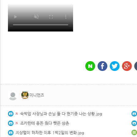
미니언즈
숙박업 사장님과 손님 둘 다 현기증 나는 상황.jpg
N
조카한테 용돈 줬다 뺏은 삼촌
N
지상렬이 하차한 이후 1박2일의 변화.jpg