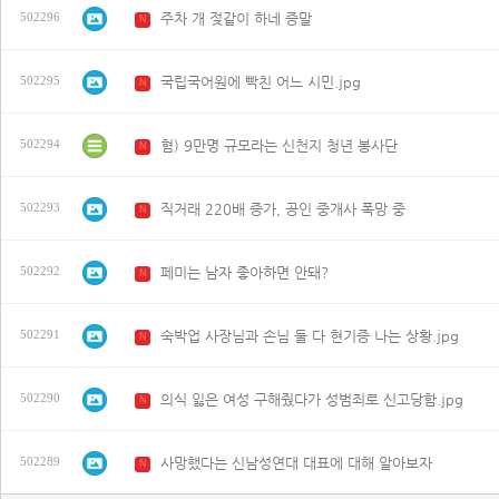
주차 개 젖같이 하네 증말
502296
N
국립국어원에 빡친 어느 시민.jpg
502295
N
혐) 9만명 규모라는 신천지 청년 봉사단
502294
N
직거래 220배 증가, 공인 중개사 폭망 중
502293
N
페미는 남자 좋아하면 안돼?
502292
N
숙박업 사장님과 손님 둘 다 현기증 나는 상황.jpg
502291
N
의식 잃은 여성 구해줬다가 성범죄로 신고당함.jpg
502290
N
사망했다는 신남성연대 대표에 대해 알아보자
502289
N