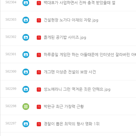
백대표가 사업하면서 진짜 충격 받았을때 썰
502304
N
건설현장 노가다 아재의 자랑.jpg
502303
N
옳게된 공기밥 사이즈.jpg
502302
N
하루종일 게임만 하는 아들때문에 인터넷선 잘라버린 아
502301
N
개그맨 이상준 전설의 보쌈 사건
502300
N
성노예라니 그런 역겨운 짓은 안해요.jpg
502299
N
박완규 최근 가창력 근황
502298
N
경찰이 뽑은 최악의 형사 영화 1위
502297
N