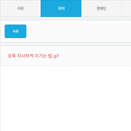
자유
유머
연예인
목록
오목 치사하게 이기는 법.gif