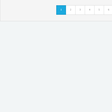
1
2
3
4
5
6