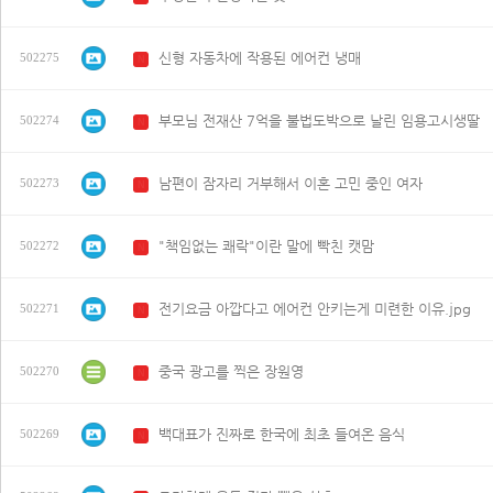
신형 자동차에 작용된 에어컨 냉매
502275
N
부모님 전재산 7억을 불법도박으로 날린 임용고시생딸
502274
N
남편이 잠자리 거부해서 이혼 고민 중인 여자
502273
N
"책임없는 쾌락"이란 말에 빡친 캣맘
502272
N
전기요금 아깝다고 에어컨 안키는게 미련한 이유.jpg
502271
N
중국 광고를 찍은 장원영
502270
N
백대표가 진짜로 한국에 최초 들여온 음식
502269
N