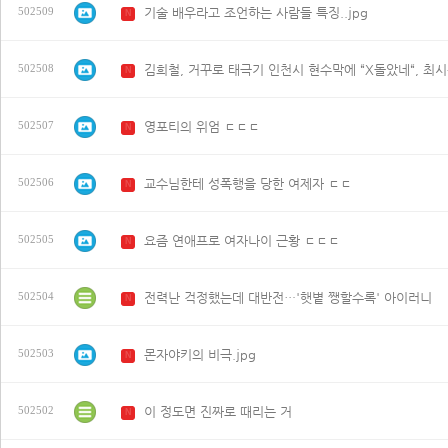
기술 배우라고 조언하는 사람들 특징..jpg
502509
N
502508
N
영포티의 위엄 ㄷㄷㄷ
502507
N
교수님한테 성폭행을 당한 여제자 ㄷㄷ
502506
N
요즘 연애프로 여자나이 근황 ㄷㄷㄷ
502505
N
전력난 걱정했는데 대반전…'햇볕 쨍할수록' 아이러니
502504
N
몬자야키의 비극.jpg
502503
N
이 정도면 진짜로 때리는 거
502502
N