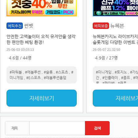
썬벳
뉴헤븐
베픽추천
베픽보증
안전한 고액놀이터 오직 유저만을 생각
뉴헤븐카지노 라이브카지
한 편안한 베팅 환경!
슬롯게임 다양한 이벤트 진
충·페이백 혜택과 빠른충
25-06-03 03:03:13
26-05-07 21:32:50
지원
4.6점 / 44명
4.9점 / 27명
#파워볼
,
#에볼루션
,
#슬롯
,
#스포츠
,
#
#미니게임
,
#토지노
,
#가
미니게임
,
#E스포츠
,
#레볼루션홀덤
간
,
#인플레이
,
#콤프
,
#
롯
,
#페이백
,
#쿠폰
자세히보기
자세히보