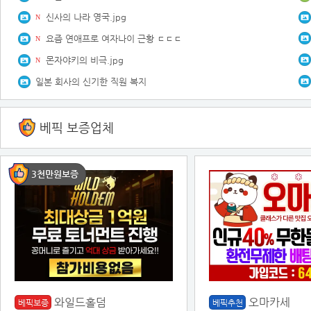
신사의 나라 영국.jpg
N
요즘 연애프로 여자나이 근황 ㄷㄷㄷ
N
몬자야키의 비극.jpg
N
일본 회사의 신기한 직원 복지
베픽 보증업체
3천만원보증
와일드홀덤
오마카세
베픽보증
베픽추천