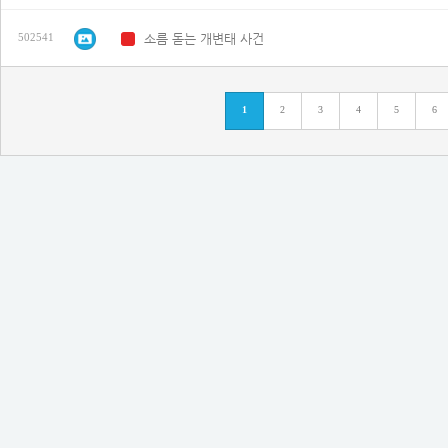
소름 돋는 개변태 사건
502541
N
1
2
3
4
5
6