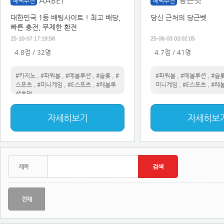
AABET
당근벳
베픽추천
베픽추천
대한민국 1등 배팅사이트 ! 최고 배당,
당신 근처의 당근벳
빠른 충전, 무제한 환전
25-10-07 17:19:58
25-06-03 03:02:05
4.8점 / 32명
4.7점 / 41명
#카지노
,
#파워볼
,
#에볼루션
,
#슬롯
,
#
#파워볼
,
#에볼루션
,
#슬
스포츠
,
#미니게임
,
#E스포츠
,
#레볼루
미니게임
,
#E스포츠
,
#레
션홀덤
자세히보기
자세히보
전체