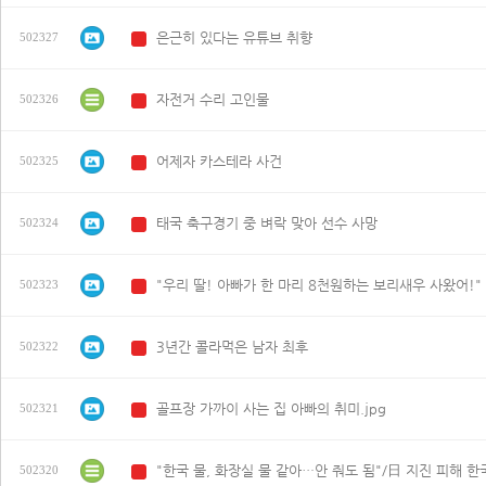
은근히 있다는 유튜브 취향
502327
N
자전거 수리 고인물
502326
N
어제자 카스테라 사건
502325
N
태국 축구경기 중 벼락 맞아 선수 사망
502324
N
"우리 딸! 아빠가 한 마리 8천원하는 보리새우 사왔어!"
502323
N
3년간 콜라먹은 남자 최후
502322
N
골프장 가까이 사는 집 아빠의 취미.jpg
502321
N
502320
N