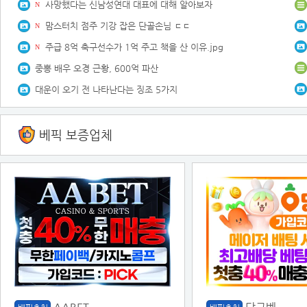
사망했다는 신남성연대 대표에 대해 알아보자
N
맘스터치 점주 기강 잡은 단골손님 ㄷㄷ
N
주급 8억 축구선수가 1억 주고 책을 산 이유.jpg
N
중뽕 배우 오경 근황, 600억 파산
대운이 오기 전 나타난다는 징조 5가지
베픽 보증업체