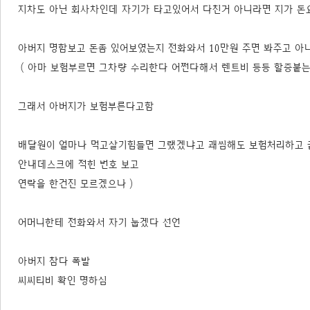
지차도 아닌 회사차인데 자기가 타고있어서 다친거 아니라면 지가 돈
아버지 명함보고 돈좀 있어보였는지 전화와서 10만원 주면 봐주고 아
（아마 보험부르면 그차량 수리한다 어쩐다해서 렌트비 등등 할증붙는
그래서 아버지가 보험부른다고함
배달원이 얼마나 먹고살기힘들면 그랬겠냐고 괘씸해도 보험처리하고
안내데스크에 적힌 번호 보고
연락을 한건진 모르겠으나）
어머니한테 전화와서 자기 눕겠다 선언
아버지 참다 폭발
씨씨티비 확인 명하심