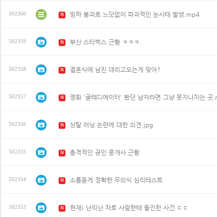
빙하 붕괴로 느닷없이 파괴적인 눈사태 발생.mp4
502360
N
부산 스타벅스 근황 ㅋㅋㅋ
502359
N
결혼식에 남친 데리고오는게 맞아?
502358
N
영화 '글래디에이터' 봤던 남자라면 그냥 못지나치는 곳.
502357
N
상탈 러닝 논란에 대한 의견.jpg
502356
N
충격적인 공인 중개사 근황
502355
N
소름돋게 정확한 무의식 심리테스트
502354
N
현재) 난리난 차로 사람한테 돌진한 사건 ㄷㄷ
502353
N