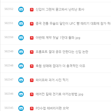
신입이 그랜저 끌고와서 난리난 회사
502352
N
502351
N
아반떼 계약 첫날 1만대 돌파.jpg
502350
N
프롬포트 절대 공유 안한다는 신입 논란
502349
N
축협 성매매 접대가 더 충격적인 이유
502348
N
와이프와 과거 사진 찍기
502347
N
에어컨 킬때 전기료 아끼는방법.jpg
502346
N
PD수첩 레버리지편 요약
502345
N