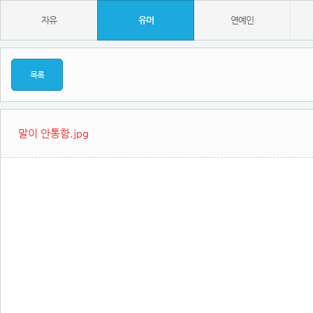
자유
유머
연예인
목록
말이 안통함.jpg