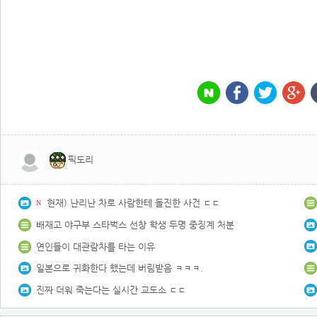
픽도리
현재) 난리난 차로 사람한테 돌진한 사건 ㄷㄷ
N
배재고 야구부 스타벅스 선창 학생 두명 중징계 처분
연인들이 대관람차를 타는 이유
일본으로 귀화한다 했는데 버림받음 ㅋㅋㅋ.
진짜 더워 죽는다는 실시간 교도소 ㄷㄷ