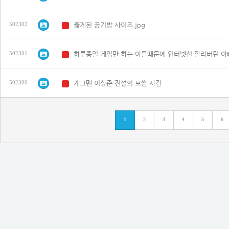
옳게된 공기밥 사이즈.jpg
502302
N
하루종일 게임만 하는 아들때문에 인터넷선 잘라버린 아
502301
N
개그맨 이상준 전설의 보쌈 사건
502300
N
1
2
3
4
5
6