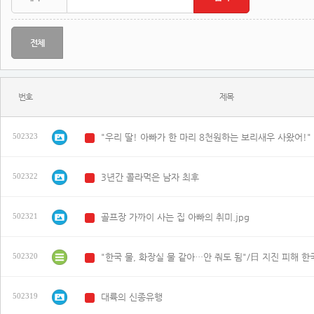
전체
번호
제목
"우리 딸! 아빠가 한 마리 8천원하는 보리새우 사왔어!"
502323
N
3년간 콜라먹은 남자 최후
502322
N
골프장 가까이 사는 집 아빠의 취미.jpg
502321
N
502320
N
대륙의 신종유행
502319
N