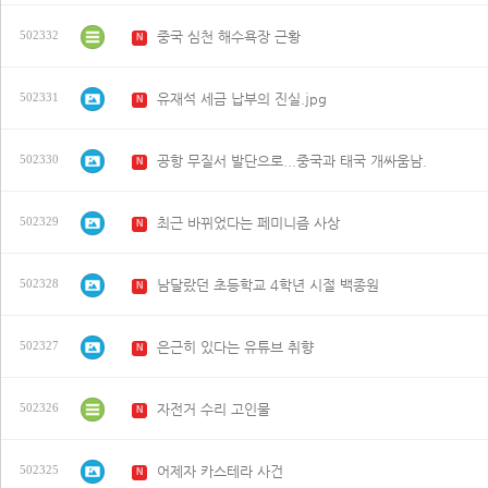
중국 심천 해수욕장 근황
502332
N
유재석 세금 납부의 진실.jpg
502331
N
공항 무질서 발단으로...중국과 태국 개싸움남.
502330
N
최근 바뀌었다는 페미니즘 사상
502329
N
남달랐던 초등학교 4학년 시절 백종원
502328
N
은근히 있다는 유튜브 취향
502327
N
자전거 수리 고인물
502326
N
어제자 카스테라 사건
502325
N