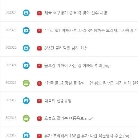
태국 축구경기 중 벼락 맞아 선수 사망
502324
N
"우리 딸! 아빠가 한 마리 8천원하는 보리새우 사왔어!"
502323
N
3년간 콜라먹은 남자 최후
502322
N
골프장 가까이 사는 집 아빠의 취미.jpg
502321
N
502320
N
대륙의 신종유행
502319
N
호불호 갈리는 여름음료.mp4
502318
N
휴가 조작해서 138일 휴가 나간 육군병사 수준.jpg
502317
N