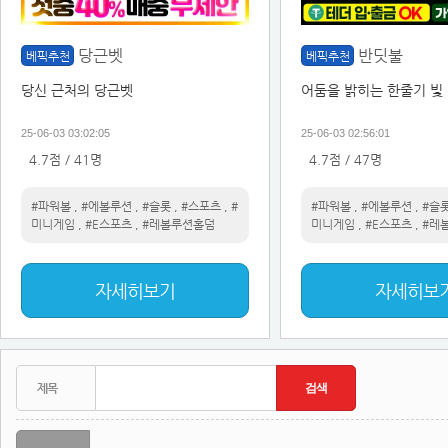
당근벳
반딧불
베픽추천
베픽추천
당신 근처의 당근벳
어둠을 밝히는 한줄기 빛
25-06-03 03:02:05
25-06-03 02:56:01
4.7점 / 41명
4.7점 / 47명
#파워볼
,
#에볼루션
,
#슬롯
,
#스포츠
,
#
#파워볼
,
#에볼루션
,
#슬
미니게임
,
#E스포츠
,
#레볼루션홀덤
미니게임
,
#E스포츠
,
#레
자세히보기
자세히보