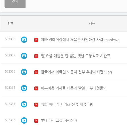
전체
번호
제목
아빠 장례식장에서 처음본 새엄마란 사람.manhwa
502338
N
펌)요즘 애들은 안 믿는 옛날 고등학교 시간표
502337
N
한국에서 외국인 노동자 전부 추방시키면?.jpg
502336
N
피부미용 의사들 때문에 빡친 피부과전문의
502335
N
영화 미이라 시리즈 신작 제작근황
502334
N
후배 때리고싶다는 선배
502333
N