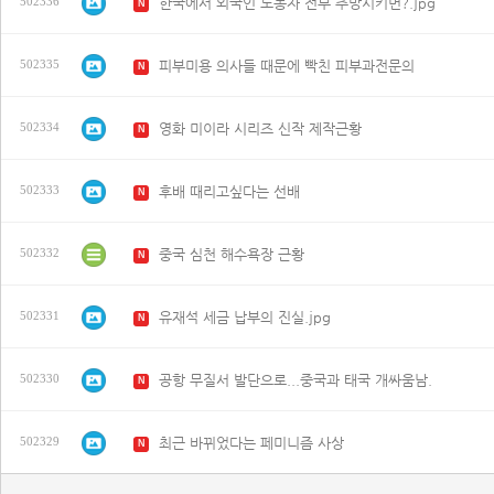
한국에서 외국인 노동자 전부 추방시키면?.jpg
502336
N
피부미용 의사들 때문에 빡친 피부과전문의
502335
N
영화 미이라 시리즈 신작 제작근황
502334
N
후배 때리고싶다는 선배
502333
N
중국 심천 해수욕장 근황
502332
N
유재석 세금 납부의 진실.jpg
502331
N
공항 무질서 발단으로...중국과 태국 개싸움남.
502330
N
최근 바뀌었다는 페미니즘 사상
502329
N