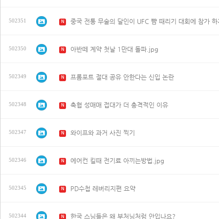
502351
N
아반떼 계약 첫날 1만대 돌파.jpg
502350
N
프롬포트 절대 공유 안한다는 신입 논란
502349
N
축협 성매매 접대가 더 충격적인 이유
502348
N
와이프와 과거 사진 찍기
502347
N
에어컨 킬때 전기료 아끼는방법.jpg
502346
N
PD수첩 레버리지편 요약
502345
N
한국 스님들은 왜 부처님처럼 안입나요?
502344
N