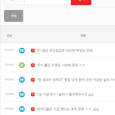
전체
번호
제목
미7공군 무단침입한 대진연 학생의 정체
502487
N
주식 물린 우정잉 108배 영상 ㄷㄷ
502486
N
“땀 냄새가 심하다” 평점 낮게 받아 인센 삭감된 설치 기사
502485
N
7년 키운개가 1살아기 물어죽인사건.jpg
502484
N
외지인들은 기겁 한다는 호주 문화 ㄷㄷ..jpg
502483
N