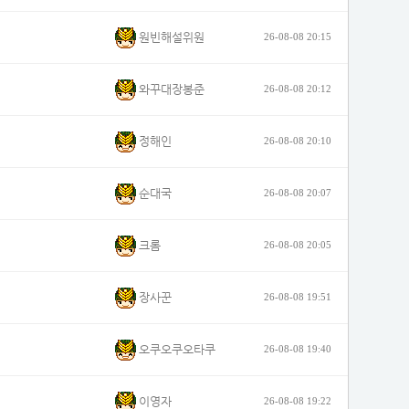
원빈해설위원
26-08-08 20:15
와꾸대장봉준
26-08-08 20:12
정해인
26-08-08 20:10
순대국
26-08-08 20:07
크롬
26-08-08 20:05
장사꾼
26-08-08 19:51
오쿠오쿠오타쿠
26-08-08 19:40
이영자
26-08-08 19:22