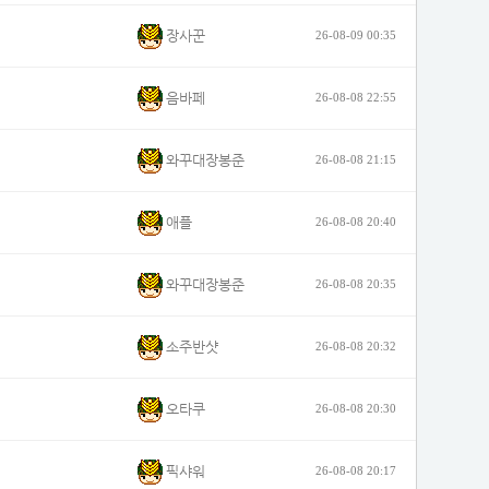
장사꾼
26-08-09 00:35
음바페
26-08-08 22:55
와꾸대장봉준
26-08-08 21:15
애플
26-08-08 20:40
와꾸대장봉준
26-08-08 20:35
소주반샷
26-08-08 20:32
오타쿠
26-08-08 20:30
픽샤워
26-08-08 20:17