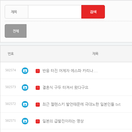
전체
번호
제목
반응 터진 어제자 에스파 카리나....
502574
N
결혼식 구두 터져서 왔다구요
502573
N
최근 젤렌스키 발언때문에 극대노한 일본인들.txt
502572
N
일본의 급발진이라는 영상
502571
N