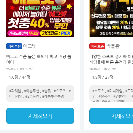
에그벳
박물관
베픽추천
베픽보증
빠르고 수준 높은 해외식 최고 배당 놀
다양한 스포츠 경기와 이
이터
배당률에 빠른 충전과 한
25-06-03 03:05:27
26-04-15 16:23:32
4.6점 / 44명
4.9점 / 27명
#파워볼
,
#에볼루션
,
#슬롯
,
#스포츠
,
#
#스포츠
,
#미니게임
,
#토
미니게임
,
#E스포츠
,
#레볼루션홀덤
임
,
#실시간
,
#인플레이
,
루션
,
#슬롯
,
#페이백
자세히보기
자세히보