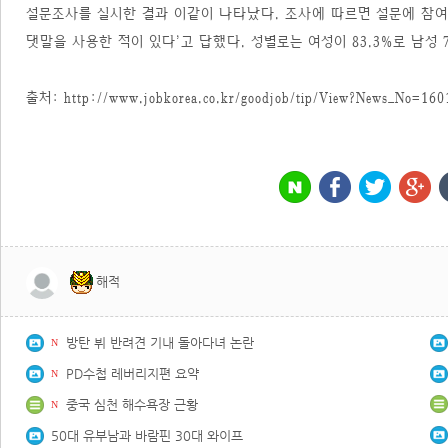
설문조사를 실시한 결과 이같이 나타났다. 조사에 따르면 설문에 참여한
댓말을 사용한 적이 있다’고 답했다. 성별로는 여성이 83.3%로 남성
출처: http://www.jobkorea.co.kr/goodjob/tip/View?News_No=160
해적
방탄 뷔 반려견 기내 돌아다녀 논란
N
PD수첩 레버리지편 요약
N
중국 심천 해수욕장 근황
N
50대 유부남과 바람핀 30대 와이프