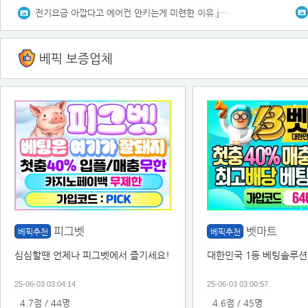
전기요금 아깝다고 에어컨 안키는게 미련한 이유.jpg
베픽 보증업체
피그벳
벳마트
베픽추천
베픽추천
심심할땐 언제나 피그벳에서 즐기세요!
대한민국 1등 베팅솔루션
25-06-03 03:04:14
25-06-03 03:00:57
4.7점 / 44명
4.6점 / 45명