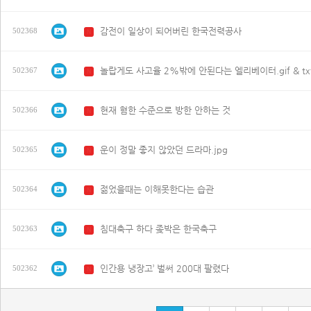
감전이 일상이 되어버린 한국전력공사
502368
N
놀랍게도 사고율 2%밖에 안된다는 엘리베이터.gif & tx
502367
N
현재 혐한 수준으로 방한 안하는 것
502366
N
운이 정말 좋지 않았던 드라마.jpg
502365
N
젊었을때는 이해못한다는 습관
502364
N
침대축구 하다 좆박은 한국축구
502363
N
인간용 냉장고’ 벌써 200대 팔렸다
502362
N