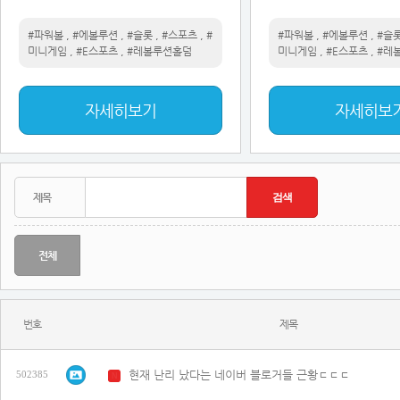
#파워볼
,
#에볼루션
,
#슬롯
,
#스포츠
,
#
#파워볼
,
#에볼루션
,
#슬
미니게임
,
#E스포츠
,
#레볼루션홀덤
미니게임
,
#E스포츠
,
#레
자세히보기
자세히보
전체
번호
제목
현재 난리 났다는 네이버 블로거들 근황ㄷㄷㄷ
502385
N