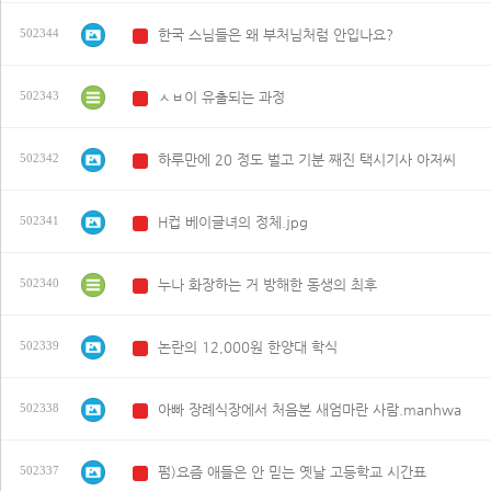
한국 스님들은 왜 부처님처럼 안입나요?
502344
N
ㅅㅂ이 유출되는 과정
502343
N
하루만에 20 정도 벌고 기분 째진 택시기사 아저씨
502342
N
H컵 베이글녀의 정체.jpg
502341
N
누나 화장하는 거 방해한 동생의 최후
502340
N
논란의 12,000원 한양대 학식
502339
N
아빠 장례식장에서 처음본 새엄마란 사람.manhwa
502338
N
펌)요즘 애들은 안 믿는 옛날 고등학교 시간표
502337
N