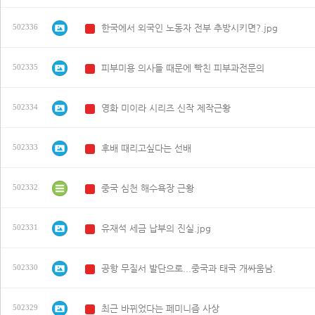
한국에서 외국인 노동자 전부 추방시키면?.jpg
502336
N
피부미용 의사들 때문에 빡친 피부과전문의
502335
N
영화 미이라 시리즈 신작 제작근황
502334
N
후배 때리고싶다는 선배
502333
N
중국 심천 해수욕장 근황
502332
N
유재석 세금 납부의 진실.jpg
502331
N
공항 무질서 발단으로...중국과 태국 개싸움남.
502330
N
최근 바뀌었다는 페미니즘 사상
502329
N