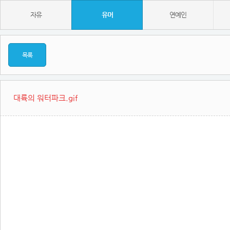
자유
유머
연예인
목록
대륙의 워터파크.gif