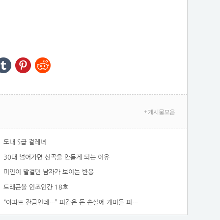
+ 게시물모음
도내 S급 걸레녀
30대 넘어가면 신곡을 안듣게 되는 이유
미인이 말걸면 남자가 보이는 반응
드래곤볼 인조인간 18호
“아파트 잔금인데…” 피같은 돈 손실에 개미들 피눈물