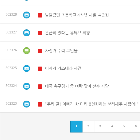
남달랐던 초등학교 4학년 시절 백종원
502328
N
은근히 있다는 유튜브 취향
502327
N
자전거 수리 고인물
502326
N
어제자 카스테라 사건
502325
N
태국 축구경기 중 벼락 맞아 선수 사망
502324
N
"우리 딸! 아빠가 한 마리 8천원하는 보리새우 사왔어!"
502323
N
1
2
3
4
5
6