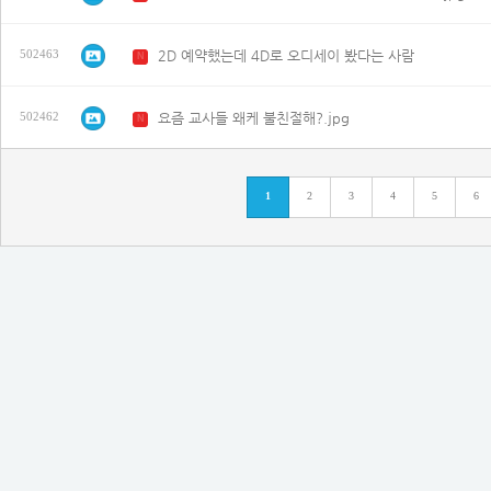
2D 예약했는데 4D로 오디세이 봤다는 사람
502463
N
요즘 교사들 왜케 불친절해?.jpg
502462
N
1
2
3
4
5
6