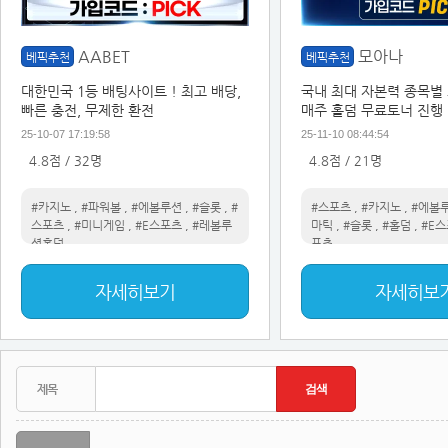
AABET
모아나
베픽추천
베픽추천
대한민국 1등 배팅사이트 ! 최고 배당,
국내 최대 자본력 종목별
빠른 충전, 무제한 환전
매주 홀덤 무료토너 진행 
25-10-07 17:19:58
25-11-10 08:44:54
4.8점 / 32명
4.8점 / 21명
#카지노
,
#파워볼
,
#에볼루션
,
#슬롯
,
#
#스포츠
,
#카지노
,
#에볼
스포츠
,
#미니게임
,
#E스포츠
,
#레볼루
마틱
,
#슬롯
,
#홀덤
,
#E
션홀덤
포츠
자세히보기
자세히보