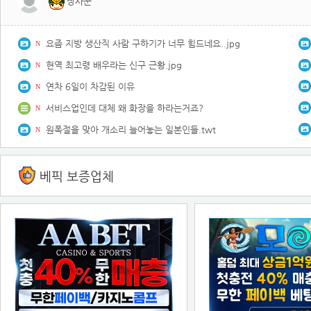
장사꾼
요즘 지방 생산직 사람 구하기가 너무 힘드네요..jpg
N
현역 최고령 배우라는 신구 근황.jpg
N
연차 6일이 차감된 이유
N
서비스업인데 대체 왜 화장을 하라는거죠?
N
원폭절을 맞아 개소리 늘어놓는 일본인들.twt
N
베픽 보증업체