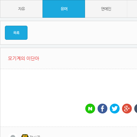
자유
유머
연예인
목록
모기계의 이단아