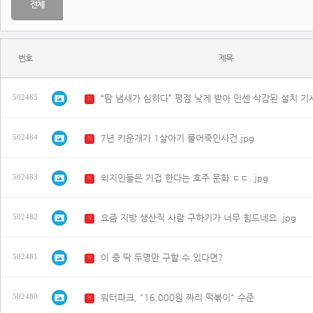
전체
번호
제목
“땀 냄새가 심하다” 평점 낮게 받아 인센 삭감된 설치 기사
502485
N
7년 키운개가 1살아기 물어죽인사건.jpg
502484
N
외지인들은 기겁 한다는 호주 문화 ㄷㄷ..jpg
502483
N
요즘 지방 생산직 사람 구하기가 너무 힘드네요..jpg
502482
N
이 중 딱 두명만 구할 수 있다면?
502481
N
워터파크, "16,000원 짜리 떡볶이" 수준
502480
N