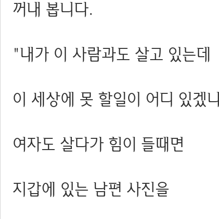
꺼내 봅니다.
"내가 이 사람과도 살고 있는데
이 세상에 못 할일이 어디 있겠나
여자도 살다가 힘이 들때면
지갑에 있는 남편 사진을