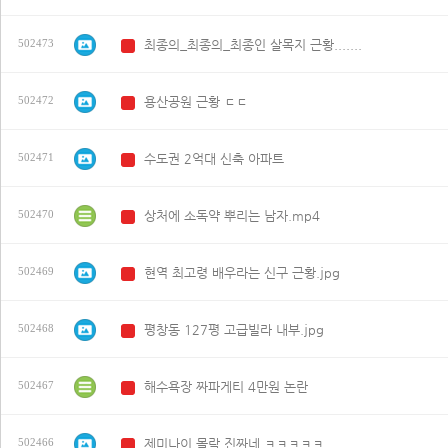
최종의_최종의_최종인 살목지 근황.......
502473
N
용산공원 근황 ㄷㄷ
502472
N
수도권 2억대 신축 아파트
502471
N
상처에 소독약 뿌리는 남자.mp4
502470
N
현역 최고령 배우라는 신구 근황.jpg
502469
N
평창동 127평 고급빌라 내부.jpg
502468
N
해수욕장 짜파게티 4만원 논란
502467
N
제미나이 몰락 진짜네 ㅋㅋㅋㅋㅋ
502466
N