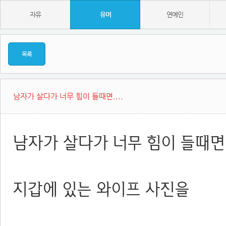
자유
유머
연예인
목록
남자가 살다가 너무 힘이 들때면....
남자가 살다가 너무 힘이 들때면
지갑에 있는 와이프 사진을