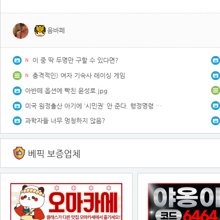
음바페
이 중 딱 두명만 구할 수 있다면?
N
충격적인) 여자 기숙사 레이싱 게임
N
아반떼 옵션에 빡친 윤성로.jpg
미국 원정출산 아기에 `시민권` 안 준다. 행정명령 서명
과학자들 너무 멍청하지 않음?
베픽 보증업체