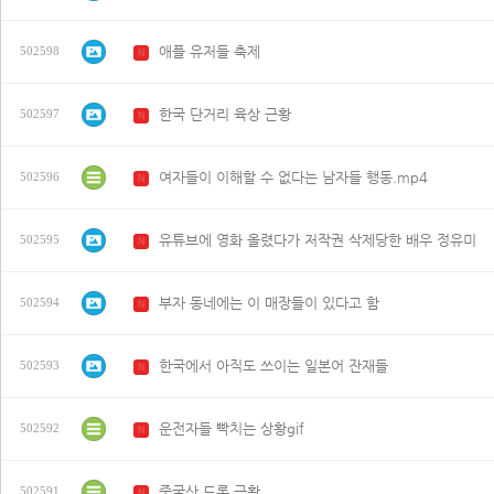
애플 유저들 축제
502598
N
한국 단거리 육상 근황
502597
N
여자들이 이해할 수 없다는 남자들 행동.mp4
502596
N
유튜브에 영화 올렸다가 저작권 삭제당한 배우 정유미
502595
N
부자 동네에는 이 매장들이 있다고 함
502594
N
한국에서 아직도 쓰이는 일본어 잔재들
502593
N
운전자들 빡치는 상황gif
502592
N
중국산 드론 근황
502591
N