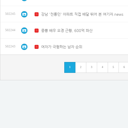
강남 '천룡인' 아파트 직접 배달 뛰어 본 여기자.news
502245
N
중뽕 배우 오경 근황, 600억 파산
502244
N
여자가 극혐하는 남자 순위
502243
N
1
2
3
4
5
6