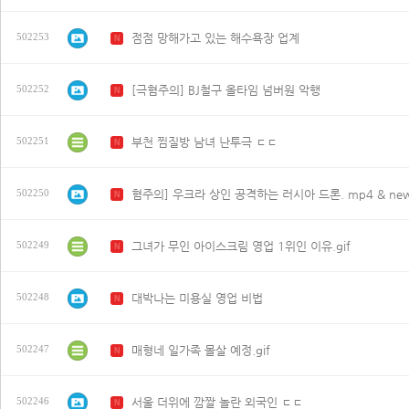
점점 망해가고 있는 해수욕장 업계
502253
N
[극혐주의] BJ철구 올타임 넘버원 악행
502252
N
부천 찜질방 남녀 난투극 ㄷㄷ
502251
N
혐주의] 우크라 상인 공격하는 러시아 드론. mp4 & ne
502250
N
그녀가 무인 아이스크림 영업 1위인 이유.gif
502249
N
대박나는 미용실 영업 비법
502248
N
매형네 일가족 몰살 예정.gif
502247
N
서울 더위에 깜짤 놀란 외국인 ㄷㄷ
502246
N