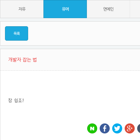
자유
유머
연예인
목록
개발자 잡는 법
참 쉽죠?