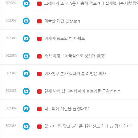
그래미가 또 BTS를 이용해 먹으려다 실패했다는 내부증
502390
N
미국산 계란 근황.jpg
502389
N
어제자 송도의 한 아파트
502388
N
축협 해명: "애국심으로 성접대 한것"
502387
N
여자친구 본가 갔다가 충격 받은 의사
502386
N
현재 난리 났다는 네이버 블로거들 근황ㄷㄷㄷ
502385
N
너구리에 계란을 풀었다고?
502384
N
길 가다 뺨 맞고 5천 준다면 '신고 한다 vs 감사 한다'
502383
N