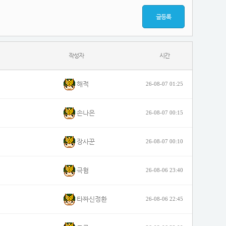
글등록
작성자
시간
해적
26-08-07 01:25
손나은
26-08-07 00:15
장사꾼
26-08-07 00:10
극혐
26-08-06 23:40
타짜신정환
26-08-06 22:45