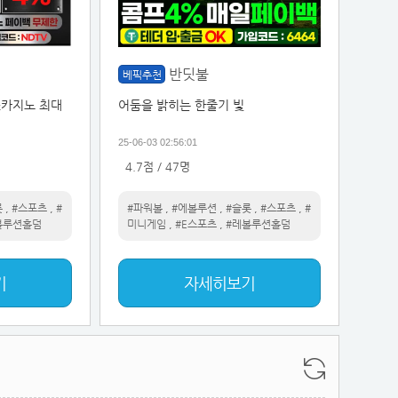
반딧불
베픽추천
&카지노 최대
어둠을 밝히는 한줄기 빛
25-06-03 02:56:01
4.7점 / 47명
롯
,
#스포츠
,
#
#파워볼
,
#에볼루션
,
#슬롯
,
#스포츠
,
#
볼루션홀덤
미니게임
,
#E스포츠
,
#레볼루션홀덤
기
자세히보기