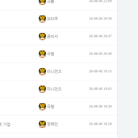
크롬
26-08-06 22:00
오타쿠
26-08-06 20:50
곰비서
26-08-06 20:47
극혐
26-08-06 20:40
미니언즈
26-08-06 19:15
미니언즈
26-08-06 19:05
극혐
26-08-06 18:30
정해인
"한국 물, 화장실 물 같아…안 줘도 됨"/日 지진 피해 한국 기업 지원
26-08-06 18:20