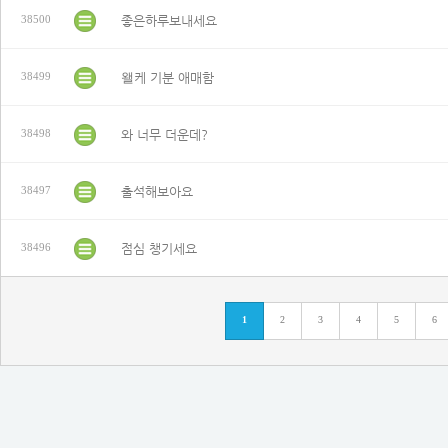
좋은하루보내세요
38500
왤케 기분 애매함
38499
와 너무 더운데?
38498
출석해보아요
38497
점심 챙기세요
38496
1
2
3
4
5
6