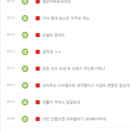
좋은하루보내셔요
38516
N
이야 뭔데 보스턴 아직도 하노
38515
N
오늘도 덥네요
38514
N
잘맞정 ㄲㅂ
38513
N
듀란 선수 요새 또 쓰레기 무단투기하나
38512
N
코자트는 수비형으로 생각중이고 지금도 변함은 없는데
38511
N
애틀이 국저스 앞질렀네
38510
N
더빈 안좋으면 라파엘라가 내야봐야하네
38509
N