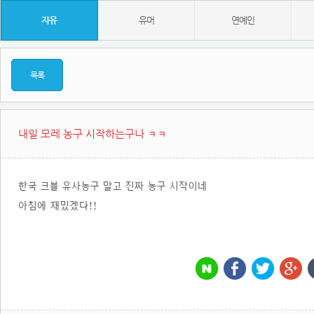
자유
유머
연예인
목록
내일 모레 농구 시작하는구나 ㅋㅋ
한국 크블 유사농구 말고 진짜 농구 시작이네
아침에 재밌겠다!!