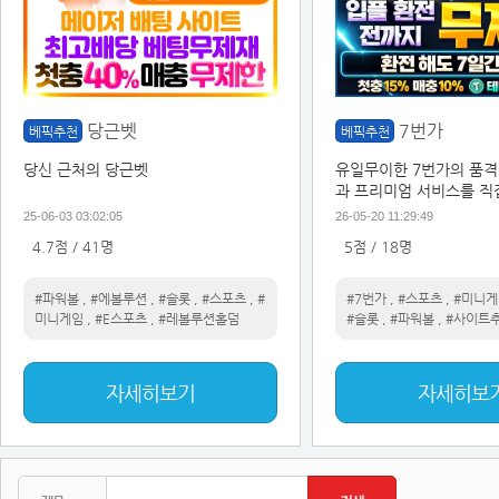
당근벳
7번가
베픽추천
베픽추천
당신 근처의 당근벳
유일무이한 7번가의 품격
과 프리미엄 서비스를 직
25-06-03 03:02:05
26-05-20 11:29:49
4.7점 / 41명
5점 / 18명
#파워볼
,
#에볼루션
,
#슬롯
,
#스포츠
,
#
#7번가
,
#스포츠
,
#미니게
미니게임
,
#E스포츠
,
#레볼루션홀덤
#슬롯
,
#파워볼
,
#사이트
자세히보기
자세히보