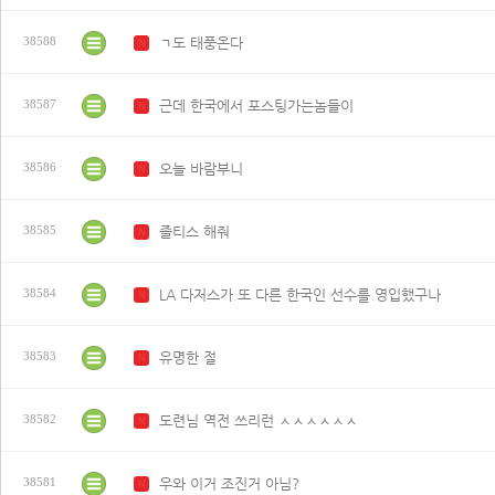
ㄱ도 태풍온다
38588
N
근데 한국에서 포스팅가는놈들이
38587
N
오늘 바람부니
38586
N
졸티스 해줘
38585
N
LA 다저스가 또 다른 한국인 선수를 영입했구나
38584
N
유명한 절
38583
N
도련님 역전 쓰리런 ㅅㅅㅅㅅㅅㅅ
38582
N
우와 이거 조진거 아님?
38581
N