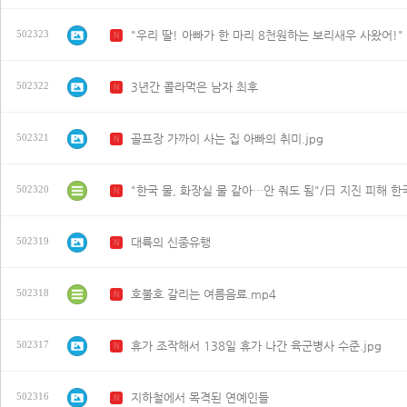
"우리 딸! 아빠가 한 마리 8천원하는 보리새우 사왔어!"
502323
N
3년간 콜라먹은 남자 최후
502322
N
골프장 가까이 사는 집 아빠의 취미.jpg
502321
N
502320
N
대륙의 신종유행
502319
N
호불호 갈리는 여름음료.mp4
502318
N
휴가 조작해서 138일 휴가 나간 육군병사 수준.jpg
502317
N
지하철에서 목격된 연예인들
502316
N