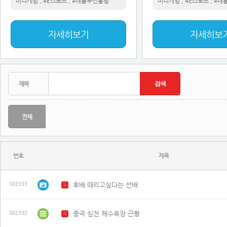
미니게임
,
#E스포츠
,
#레볼루션홀덤
미니게임
,
#E스포츠
,
#레
자세히보기
자세히보
전체
번호
제목
후배 때리고싶다는 선배
502333
N
중국 심천 해수욕장 근황
502332
N