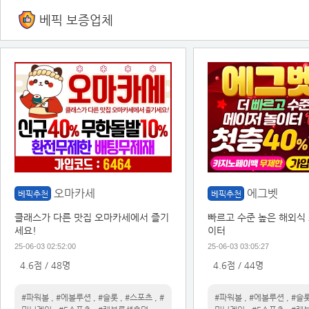
베픽 보증업체
오마카세
에그벳
베픽추천
베픽추천
클래스가 다른 맛집 오마카세에서 즐기
빠르고 수준 높은 해외식 
세요!
이터
25-06-03 02:52:00
25-06-03 03:05:27
4.6점 / 48명
4.6점 / 44명
#파워볼
,
#에볼루션
,
#슬롯
,
#스포츠
,
#
#파워볼
,
#에볼루션
,
#슬