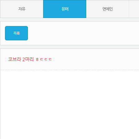
자유
유머
연예인
목록
코브라 2마리 ㅎㄷㄷㄷ