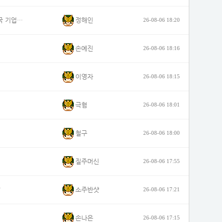
정해인
"한국 물, 화장실 물 같아…안 줘도 됨"/日 지진 피해 한국 기업 지원
26-08-06 18:20
손예진
26-08-06 18:16
이영자
26-08-06 18:15
극혐
26-08-06 18:01
철구
26-08-06 18:00
질주머신
26-08-06 17:55
소주반샷
"
26-08-06 17:21
손나은
26-08-06 17:15