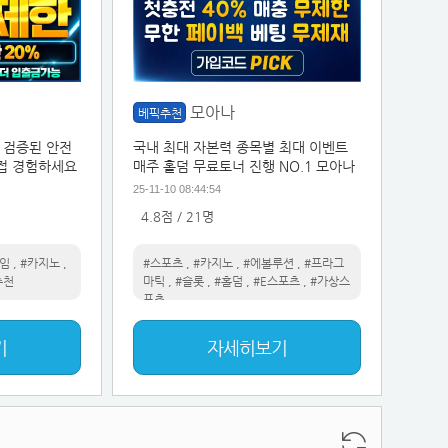
모아나
베픽추천
 검증된 안전
국내 최대 자본력 종목별 최대 이벤트
접 경험하세요
매주 홀덤 무료토너 진행 NO.1 모아나
25-11-10 08:44:54
4.8점 / 21명
임
,
#카지노
,
#스포츠
,
#카지노
,
#에볼루션
,
#프라그
추천
마틱
,
#슬롯
,
#홀덤
,
#E스포츠
,
#가상스
포츠
기
자세히보기