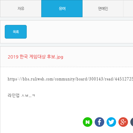
자유
유머
연예인
목록
2019 한국 게임대상 후보.jpg
https://bbs.ruliweb.com/community/board/300143/read/4451272
라인업 ㅅㅂ..ㅋ