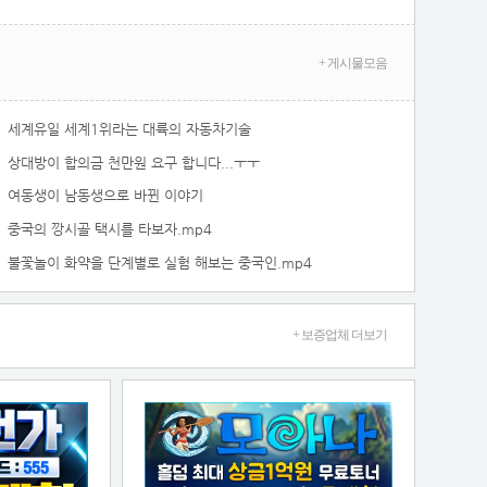
+ 게시물모음
세계유일 세계1위라는 대륙의 자동차기술
상대방이 합의금 천만원 요구 합니다...ㅜㅜ
여동생이 남동생으로 바뀐 이야기
중국의 깡시골 택시를 타보자.mp4
불꽃놀이 화약을 단계별로 실험 해보는 중국인.mp4
+ 보증업체 더보기