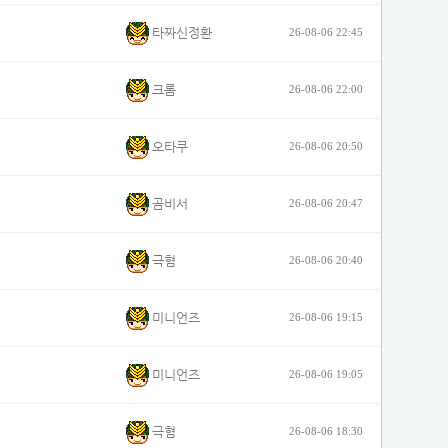
타짜신정환
26-08-06 22:45
크롬
26-08-06 22:00
오타쿠
26-08-06 20:50
곰비서
26-08-06 20:47
극혐
26-08-06 20:40
미니언즈
26-08-06 19:15
미니언즈
26-08-06 19:05
극혐
26-08-06 18:30