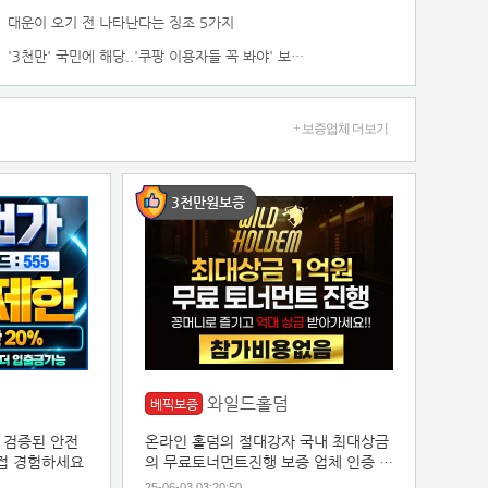
대운이 오기 전 나타난다는 징조 5가지
'3천만' 국민에 해당..'쿠팡 이용자들 꼭 봐야' 보상액 나왔다
+ 보증업체 더보기
3천만원보증
와일드홀덤
베픽보증
 검증된 안전
온라인 홀덤의 절대강자 국내 최대상금
접 경험하세요
의 무료토너먼트진행 보증 업체 인증 사
이트
25-06-03 03:20:50