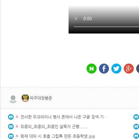
와꾸대장봉준
전사한 우크라이나 병사 폰에서 나온 구글 검색 기록.jpg
N
최종의_최종의_최종인 살목지 근황.......
N
화재 대피 시 호흡 그립톡 만든 초등학생.jpg
N