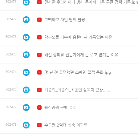
전사한 우크라이나 병사 폰에서 나온 구글 검색 기록.jpg
502478
N
고백하고 차인 딸의 불평
502477
N
학부모들 뇌속에 음란마귀 가득있는 이유
502476
N
배선 정리를 전문가에게 돈 주고 맡기는 이유
502475
N
몇 년 전 유명했던 스웨덴 접객 문화.jpg
502474
N
최종의_최종의_최종인 살목지 근황.......
502473
N
용산공원 근황 ㄷㄷ
502472
N
수도권 2억대 신축 아파트
502471
N