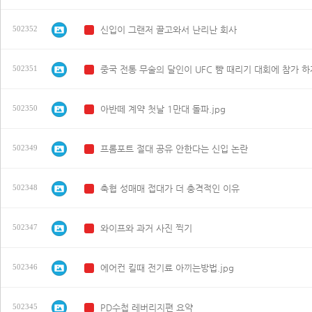
신입이 그랜저 끌고와서 난리난 회사
502352
N
502351
N
아반떼 계약 첫날 1만대 돌파.jpg
502350
N
프롬포트 절대 공유 안한다는 신입 논란
502349
N
축협 성매매 접대가 더 충격적인 이유
502348
N
와이프와 과거 사진 찍기
502347
N
에어컨 킬때 전기료 아끼는방법.jpg
502346
N
PD수첩 레버리지편 요약
502345
N