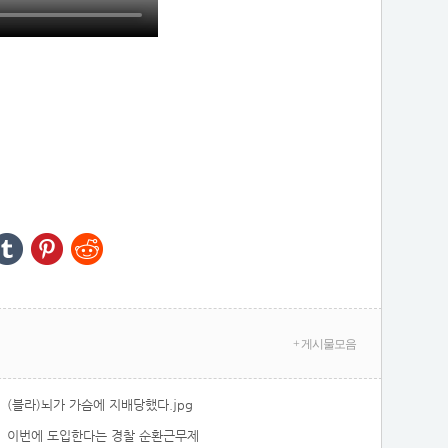
+ 게시물모음
(블라)뇌가 가슴에 지배당했다.jpg
이번에 도입한다는 경찰 순환근무제