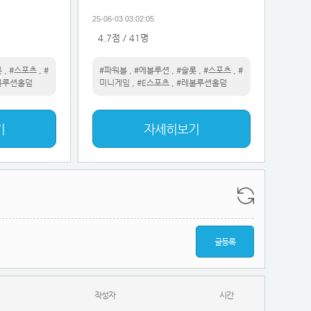
25-06-03 03:02:05
4.7점 / 41명
롯
,
#스포츠
,
#
#파워볼
,
#에볼루션
,
#슬롯
,
#스포츠
,
#
볼루션홀덤
미니게임
,
#E스포츠
,
#레볼루션홀덤
기
자세히보기
글등록
작성자
시간