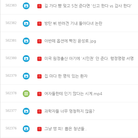
길 가다 뺨 맞고 5천 준다면 '신고 한다 vs 감사 한다'
502383
N
방탄 뷔 반려견 기내 돌아다녀 논란
502382
N
아반떼 옵션에 빡친 윤성로.jpg
502381
N
미국 원정출산 아기에 `시민권` 안 준다. 행정명령 서명
502380
N
집 마다 한 명씩 있는 환자
502379
N
여자들한테 인기 많다는 시계.mp4
502378
N
과학자들 너무 멍청하지 않음?
502377
N
그냥 쌩 피! 뽑은 청년들..
502376
N