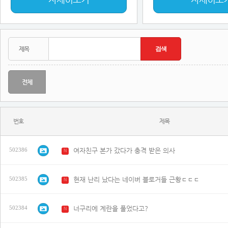
전체
번호
제목
여자친구 본가 갔다가 충격 받은 의사
502386
N
현재 난리 났다는 네이버 블로거들 근황ㄷㄷㄷ
502385
N
너구리에 계란을 풀었다고?
502384
N