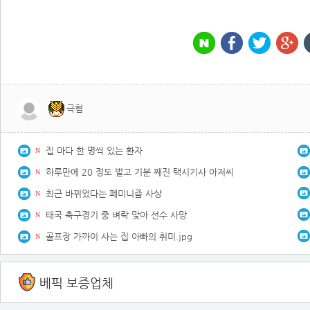
극혐
집 마다 한 명씩 있는 환자
N
하루만에 20 정도 벌고 기분 째진 택시기사 아저씨
N
최근 바뀌었다는 페미니즘 사상
N
태국 축구경기 중 벼락 맞아 선수 사망
N
골프장 가까이 사는 집 아빠의 취미.jpg
N
베픽 보증업체