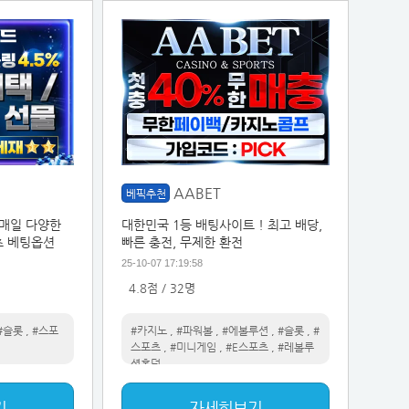
AABET
베픽추천
일매일 다양한
대한민국 1등 배팅사이트 ! 최고 배당,
츠 베팅옵션
빠른 충전, 무제한 환전
25-10-07 17:19:58
4.8점 / 32명
#슬롯
,
#스포
#카지노
,
#파워볼
,
#에볼루션
,
#슬롯
,
#
스포츠
,
#미니게임
,
#E스포츠
,
#레볼루
션홀덤
기
자세히보기