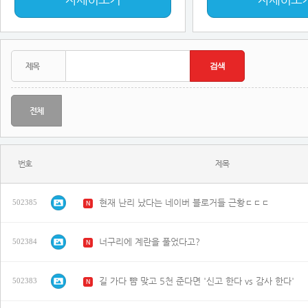
전체
번호
제목
현재 난리 났다는 네이버 블로거들 근황ㄷㄷㄷ
502385
N
너구리에 계란을 풀었다고?
502384
N
길 가다 뺨 맞고 5천 준다면 '신고 한다 vs 감사 한다'
502383
N