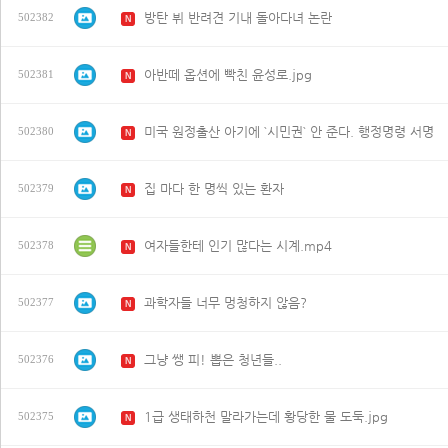
방탄 뷔 반려견 기내 돌아다녀 논란
502382
N
아반떼 옵션에 빡친 윤성로.jpg
502381
N
미국 원정출산 아기에 `시민권` 안 준다. 행정명령 서명
502380
N
집 마다 한 명씩 있는 환자
502379
N
여자들한테 인기 많다는 시계.mp4
502378
N
과학자들 너무 멍청하지 않음?
502377
N
그냥 쌩 피! 뽑은 청년들..
502376
N
1급 생태하천 말라가는데 황당한 물 도둑.jpg
502375
N