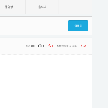
동영상
출석부
-
글등록
신고
468
0
0
2019-10-24 16:10:03