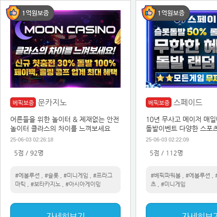
1억원보증
1억원보증
문카지노
스페이드
베픽보증
베픽보증
어른들을 위한 놀이터 & 제재없는 안전
10년 무사고 메이저 매
놀이터 클라스의 차이를 느껴보세요
돌발이벤트 다양한 스포
25-06-03 02:26:18
25-06-03 02:22:09
5점 / 92명
5점 / 112명
#에볼루션
,
#슬롯
,
#미니게임
,
#프라그
#베픽파워볼
,
#에볼루션
,
마틱
,
#보타카지노
,
#아시아게이밍
츠
,
#미니게임
자세히보기
자세히보