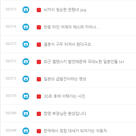
뇌까지 청순한 온팬녀.jpg
502575
N
반응 터진 어제자 에스파 카리나....
502574
N
결혼식 구두 터져서 왔다구요
502573
N
최근 젤렌스키 발언때문에 극대노한 일본인들.txt
502572
N
일본의 급발진이라는 영상
502571
N
30초 후에 이해가는 사진.
502570
N
컴맹 부장님은 환상입니다
502569
N
한국에서 점점 대세가 되어가는 자동차
502568
N