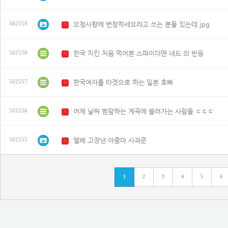
요청사항에 번창하세요라고 쓰는 분들 있는데.jpg
502559
N
한국 치킨 처음 먹어본 스파이더맨 네드 의 반응
502558
N
한국여자를 타겟으로 하는 일본 호빠
502557
N
어제 날짜 범람하는 계곡에 쓸려가는 사람들 ㄷㄷㄷ
502556
N
엘베 고장낸 아줌마 사과문
502555
N
1
2
3
4
5
6