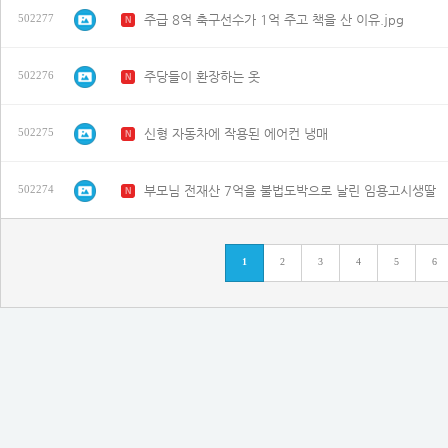
주급 8억 축구선수가 1억 주고 책을 산 이유.jpg
502277
N
주당들이 환장하는 옷
502276
N
신형 자동차에 작용된 에어컨 냉매
502275
N
부모님 전재산 7억을 불법도박으로 날린 임용고시생딸
502274
N
1
2
3
4
5
6