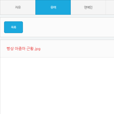
자유
유머
연예인
목록
빵상 아줌마 근황.jpg