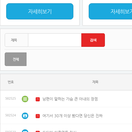
자세히보기
자세히보
전체
번호
제목
남편이 말하는 가슴 큰 아내의 장점
502525
N
여기서 30개 이상 봤다면 당신은 진짜
502524
N