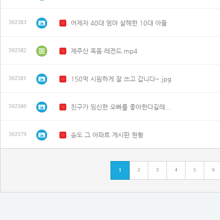
어제자 40대 엄마 살해한 10대 아들
502583
N
제주산 옥돔 레전드.mp4
502582
N
150억 시원하게 잘 쓰고 갑니다~.jpg
502581
N
친구가 임신한 오빠를 좋아한다길래...
502580
N
송도 그 아파트 게시판 현황
502579
N
1
2
3
4
5
6