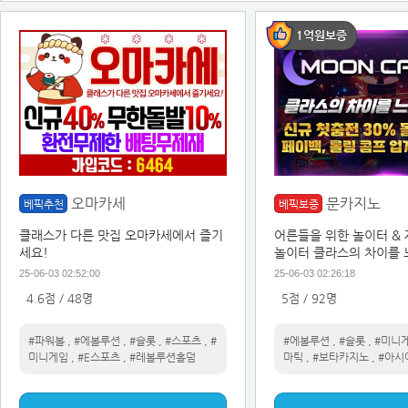
1억원보증
오마카세
문카지노
베픽추천
베픽보증
클래스가 다른 맛집 오마카세에서 즐기
어른들을 위한 놀이터 &
세요!
놀이터 클라스의 차이를
25-06-03 02:52:00
25-06-03 02:26:18
4.6점 / 48명
5점 / 92명
#파워볼
,
#에볼루션
,
#슬롯
,
#스포츠
,
#
#에볼루션
,
#슬롯
,
#미니
미니게임
,
#E스포츠
,
#레볼루션홀덤
마틱
,
#보타카지노
,
#아시