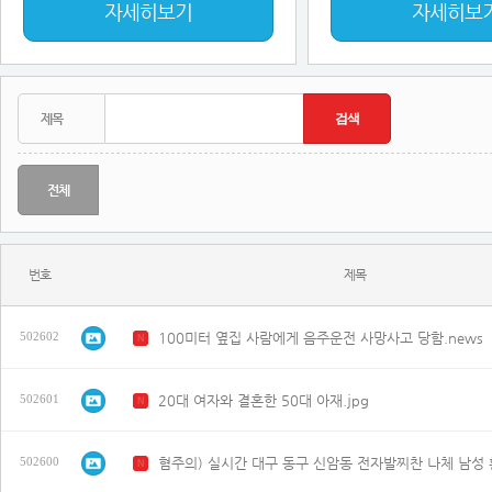
자세히보기
자세히보
전체
번호
제목
100미터 옆집 사람에게 음주운전 사망사고 당함.news
502602
N
20대 여자와 결혼한 50대 아재.jpg
502601
N
502600
N