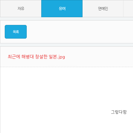
자유
유머
연예인
목록
최근에 해병대 창설한 일본.jpg
그렇다함