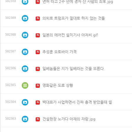
면허 따고 2주 만에 경차 산 사람의 최후.jpg
502310
N
의외로 트럼프가 절대로 하지 않는 것들
502309
N
일본의 에어컨 설치기사 아저씨.gif
502308
N
추성훈 오토바이 가격
502307
N
일베놈들은 지가 일베라는 것을 모른다.
502306
N
영화같은 도로 상황
502305
N
백대표가 사업하면서 진짜 충격 받았을때 썰
502304
N
건설현장 노가다 아재의 자랑.jpg
502303
N