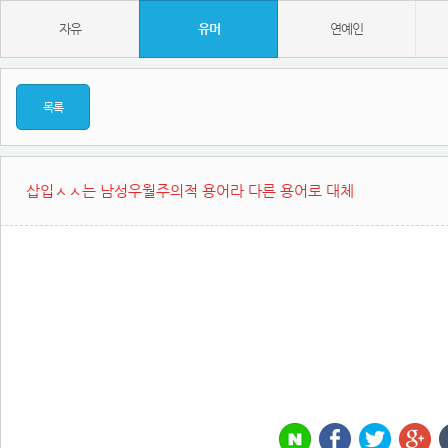
자유
유머
연예인
목록
삽입ㅅㅅ는 남성우월주의적 용어라 다른 용어로 대체