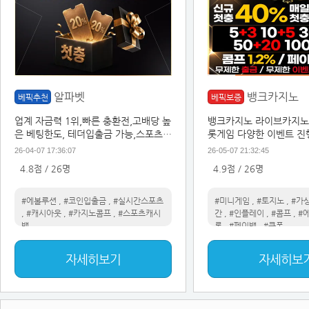
알파벳
뱅크카지노
베픽추천
베픽보증
업계 자금력 1위,빠른 충환전,고배당 높
뱅크카지노 라이브카지노
은 베팅한도, 테더입출금 가능,스포츠
롯게임 다양한 이벤트 진행
실시간 베팅 캐시아웃가능
재충·페이백·콤프 지급 
26-04-07 17:36:07
26-05-07 21:32:45
무제한환전 지원
4.8점 / 26명
4.9점 / 26명
#에볼루션
,
#코인입출금
,
#실시간스포츠
#미니게임
,
#토지노
,
#가
,
#캐시아웃
,
#카지노콤프
,
#스포츠캐시
간
,
#인플레이
,
#콤프
,
#
백
롯
,
#페이백
,
#쿠폰
자세히보기
자세히보