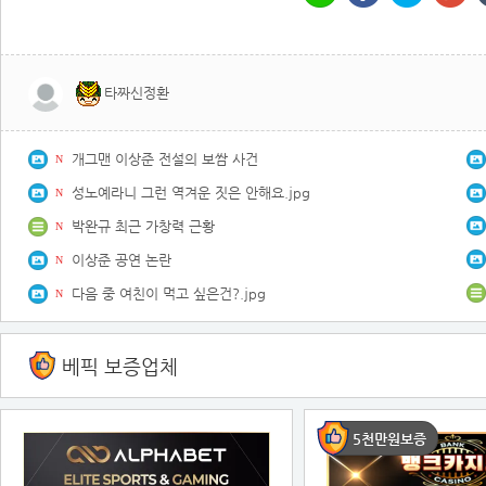
타짜신정환
개그맨 이상준 전설의 보쌈 사건
N
성노예라니 그런 역겨운 짓은 안해요.jpg
N
박완규 최근 가창력 근황
N
이상준 공연 논란
N
다음 중 여친이 먹고 싶은건?.jpg
N
베픽 보증업체
5천만원보증