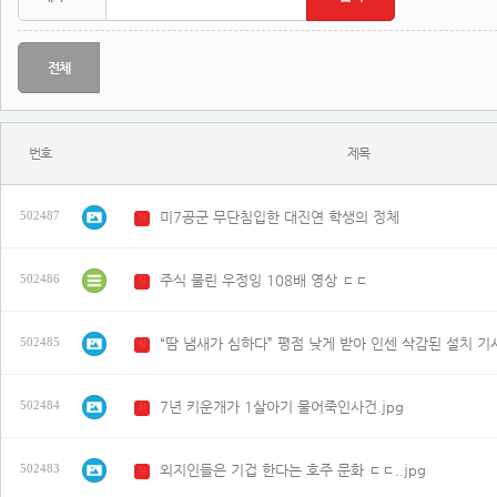
전체
번호
제목
미7공군 무단침입한 대진연 학생의 정체
502487
N
주식 물린 우정잉 108배 영상 ㄷㄷ
502486
N
“땀 냄새가 심하다” 평점 낮게 받아 인센 삭감된 설치 기사
502485
N
7년 키운개가 1살아기 물어죽인사건.jpg
502484
N
외지인들은 기겁 한다는 호주 문화 ㄷㄷ..jpg
502483
N