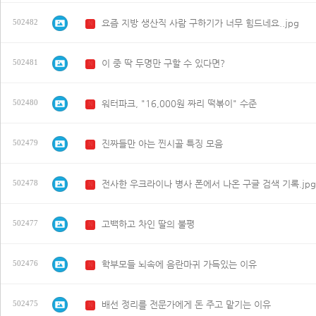
요즘 지방 생산직 사람 구하기가 너무 힘드네요..jpg
502482
N
이 중 딱 두명만 구할 수 있다면?
502481
N
워터파크, "16,000원 짜리 떡볶이" 수준
502480
N
진짜들만 아는 찐시골 특징 모음
502479
N
전사한 우크라이나 병사 폰에서 나온 구글 검색 기록.jpg
502478
N
고백하고 차인 딸의 불평
502477
N
학부모들 뇌속에 음란마귀 가득있는 이유
502476
N
배선 정리를 전문가에게 돈 주고 맡기는 이유
502475
N