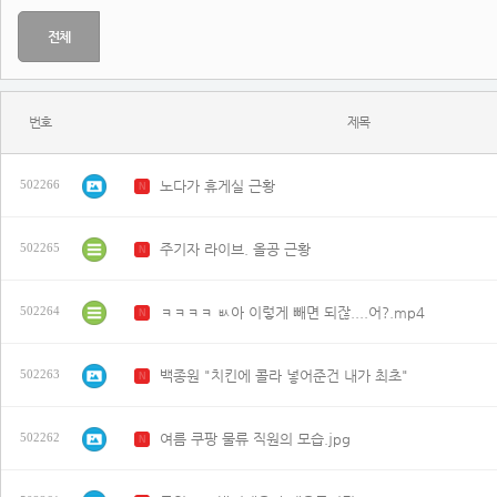
전체
번호
제목
노다가 휴게실 근황
502266
N
주기자 라이브. 올공 근황
502265
N
ㅋㅋㅋㅋ ㅄ아 이렇게 빼면 되잖....어?.mp4
502264
N
백종원 "치킨에 콜라 넣어준건 내가 최초"
502263
N
여름 쿠팡 물류 직원의 모습.jpg
502262
N