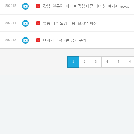
강남 '천룡인' 아파트 직접 배달 뛰어 본 여기자.news
502245
N
중뽕 배우 오경 근황, 600억 파산
502244
N
여자가 극혐하는 남자 순위
502243
N
1
2
3
4
5
6