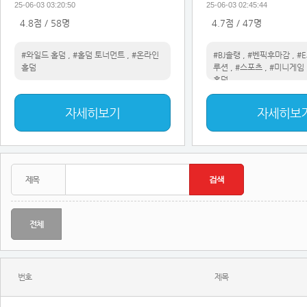
이트
벤트
25-06-03 03:20:50
25-06-03 02:45:44
4.8점 / 58명
4.7점 / 47명
#와일드 홀덤
,
#홀덤 토너먼트
,
#온라인
#BJ솔랭
,
#벤픽후마감
,
#
홀덤
루션
,
#스포츠
,
#미니게임
홀덤
자세히보기
자세히보
전체
번호
제목