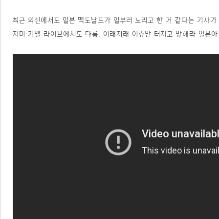
최근 외신에서도 일본 맥도날드가 일부러 노리고 한 거 같다는 기사가
지미 키멜 라이브에서도 다룸. 이래저래 이슈만 터지고 망해라 일본아