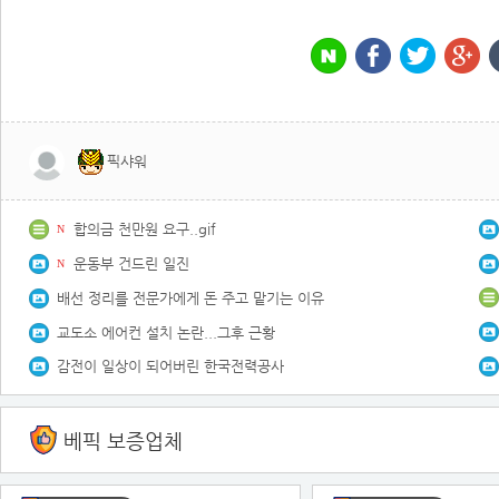
픽샤워
합의금 천만원 요구..gif
N
운동부 건드린 일진
N
배선 정리를 전문가에게 돈 주고 맡기는 이유
교도소 에어컨 설치 논란...그후 근황
감전이 일상이 되어버린 한국전력공사
베픽 보증업체