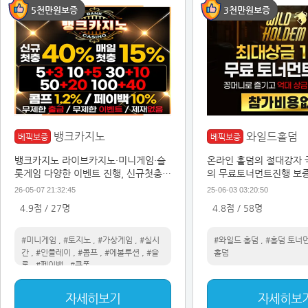
5천만원보증
3천만원보증
뱅크카지노
와일드홀덤
베픽보증
베픽보증
뱅크카지노 라이브카지노·미니게임·슬
온라인 홀덤의 절대강자 
롯게임 다양한 이벤트 진행, 신규첫충·
의 무료토너먼트진행 보증
재충·페이백·콤프 지급 혜택과 빠른충전
이트
26-05-07 21:32:45
25-06-03 03:20:50
무제한환전 지원
4.9점 / 27명
4.8점 / 58명
#미니게임
,
#토지노
,
#가상게임
,
#실시
#와일드 홀덤
,
#홀덤 토너
간
,
#인플레이
,
#콤프
,
#에볼루션
,
#슬
홀덤
롯
,
#페이백
,
#쿠폰
자세히보기
자세히보