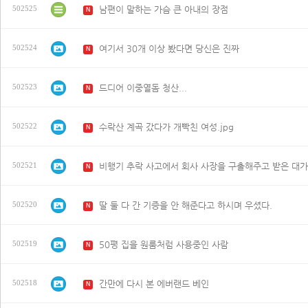
남편이 말하는 가슴 큰 아내의 장점
502525
N
여기서 30개 이상 봤다면 당신은 진짜
502524
N
드디어 이중열돔 청산...
502523
N
수락산 계곡 갔다가 개빡친 여성.jpg
502522
N
비행기 추락 사고에서 회사 사장을 구출해주고 받은 대가
502521
N
딸 둘 다 간 기증을 안 해준다고 하시며 우셨다.
502520
N
50평 집을 원룸처럼 사용중인 사람
502519
N
간만에 다시 본 에버랜드 베인
502518
N