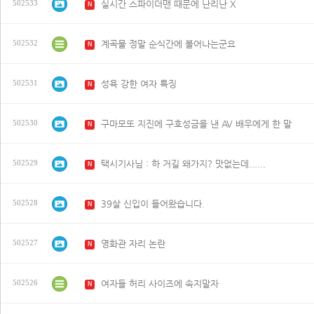
실시간 스파이더맨 때문에 난리난 X
502533
N
계곡물 정말 순식간에 불어나는군요
502532
N
성욕 강한 여자 특징
502531
N
구마모또 지진에 구호성금을 낸 AV 배우에게 한 말
502530
N
택시기사님 : 하 거길 왜가지? 맛없는데......
502529
N
39살 신입이 들어왔습니다.
502528
N
영화관 자리 논란
502527
N
여자들 허리 사이즈에 속지말자
502526
N