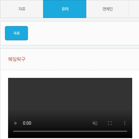
자유
유머
연예인
목록
헤딩탁구