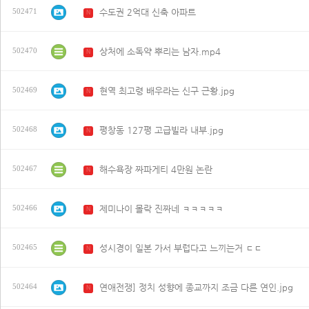
수도권 2억대 신축 아파트
502471
N
상처에 소독약 뿌리는 남자.mp4
502470
N
현역 최고령 배우라는 신구 근황.jpg
502469
N
평창동 127평 고급빌라 내부.jpg
502468
N
해수욕장 짜파게티 4만원 논란
502467
N
제미나이 몰락 진짜네 ㅋㅋㅋㅋㅋ
502466
N
성시경이 일본 가서 부럽다고 느끼는거 ㄷㄷ
502465
N
연애전쟁] 정치 성향에 종교까지 조금 다른 연인.jpg
502464
N