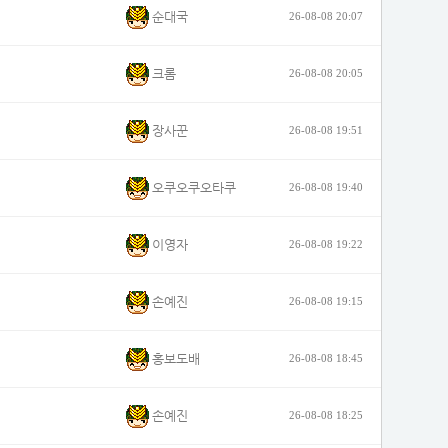
순대국
26-08-08 20:07
크롬
26-08-08 20:05
장사꾼
26-08-08 19:51
오쿠오쿠오타쿠
26-08-08 19:40
이영자
26-08-08 19:22
손예진
26-08-08 19:15
홍보도배
26-08-08 18:45
손예진
26-08-08 18:25