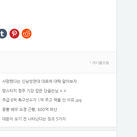
+ 게시물모음
사망했다는 신남성연대 대표에 대해 알아보자
맘스터치 점주 기강 잡은 단골손님 ㄷㄷ
주급 8억 축구선수가 1억 주고 책을 산 이유.jpg
중뽕 배우 오경 근황, 600억 파산
대운이 오기 전 나타난다는 징조 5가지