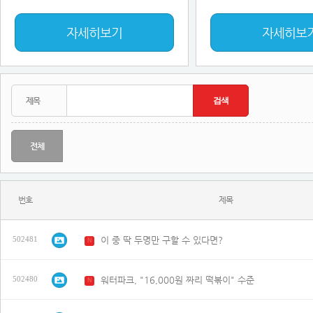
자세히보기
자세히보
전체
번호
제목
이 중 딱 두명만 구할 수 있다면?
502481
N
워터파크, "16,000원 짜리 떡볶이" 수준
502480
N