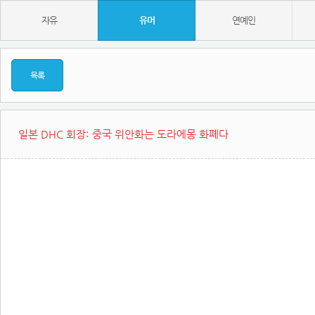
자유
유머
연예인
목록
일본 DHC 회장: 중국 위안화는 도라에몽 화폐다