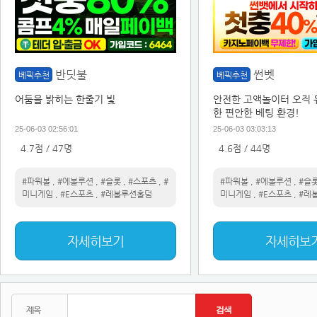
반딧불
썬벳
베픽추천
베픽추천
어둠을 밝히는 한줄기 빛
안전한 고액놀이터 오직 
한 편안한 베팅 환경!
25-06-03 02:56:01
25-06-03 03:03:13
4.7점 / 47명
4.6점 / 44명
#파워볼
,
#에볼루션
,
#슬롯
,
#스포츠
,
#
#파워볼
,
#에볼루션
,
#슬
미니게임
,
#E스포츠
,
#레볼루션홀덤
미니게임
,
#E스포츠
,
#레
자세히보기
자세히보