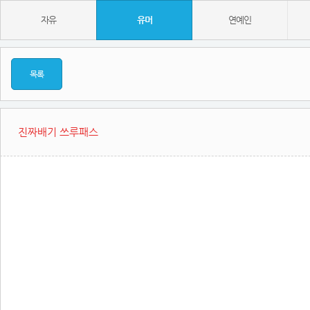
자유
유머
연예인
목록
진짜배기 쓰루패스