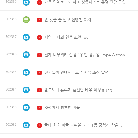
요즘 단체로 코리아 패싱중이라는 유명 연합 근황
502399
N
안 맞을 줄 알고 선빵친 여자
502398
N
서양 누나의 인생 조언.jpg
502397
N
현재 나무위키 실검 1위인 김규원. mp4 & toon
502396
N
전자발찌 연예인 1호 정치적 소신 발언
502395
N
알고보니 흙수저 출신인 배우 이성경.jpg
502394
N
KFC에서 청혼한 커플
502393
N
국내 최초 미국 파워볼 로또 1등 당첨자 확율,,,
502392
N